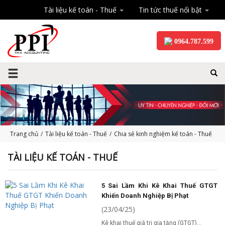
Tài liệu kế toán - Thuế
Tin tức thuế nổi bật
0964.787.599
Trang chủ
/
Tài liệu kế toán - Thuế
/
Chia sẻ kinh nghiệm kế toán - Thuế
TÀI LIỆU KẾ TOÁN - THUẾ
5 Sai Lầm Khi Kê Khai Thuế GTGT
Khiến Doanh Nghiệp Bị Phạt
(23/04/25)
Kê khai thuế giá trị gia tăng (GTGT)...