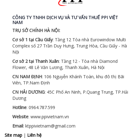
CÔNG TY TNHH DỊCH VỤ VÀ TƯ VẤN THUẾ PPI VIỆT
NAM
TRỤ SỞ CHÍNH HÀ NỘI:
Cơ sở 1 tại Cầu Giấy
: Tầng 12 Tòa nhà Eurowindow Multi
Complex số 27 Trần Duy Hưng, Trung Hòa, Cầu Giấy - Hà
Nội
Cơ sở 2 tại Thanh Xuân
: Tầng 12 - Tòa nhà Diamond
Flower, 48 Lê Văn Lương, Thanh Xuân, Hà Nội
CN NAM ĐỊNH
: 106 Nguyễn Khánh Toàn, khu đô thị Bãi
Viên, TP.Nam Định
CN HẢI DƯƠNG
: 45C Phố An Ninh, P.Quang Trung, TP.Hải
Dương
Hotline
: 0964.787.599
Website
: www.ppivietnam.vn
Email
: ktppivietnam@gmail.com
Site map
|
Liên hệ