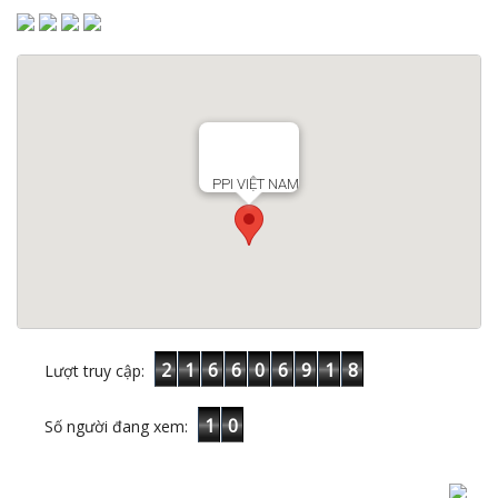
PPI VIỆT NAM
2
1
6
6
0
6
9
1
8
Lượt truy cập:
1
0
Số người đang xem: