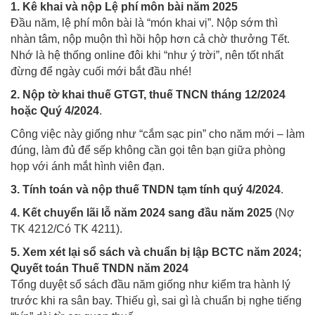
1. Kê khai và nộp Lệ phí môn bài năm 2025
Đầu năm, lệ phí môn bài là “món khai vị”. Nộp sớm thì
nhàn tâm, nộp muộn thì hồi hộp hơn cả chờ thưởng Tết.
Nhớ là hệ thống online đôi khi “như ý trời”, nên tốt nhất
đừng để ngày cuối mới bắt đầu nhé!
2. Nộp tờ khai thuế GTGT, thuế TNCN tháng 12/2024
hoặc Quý 4/2024
.
Công việc này giống như “cắm sạc pin” cho năm mới – làm
đúng, làm đủ để sếp không cần gọi tên bạn giữa phòng
họp với ánh mắt hình viên đạn.
3. Tính toán và nộp thuế TNDN tạm tính quý 4/2024
.
4. Kết chuyển lãi lỗ năm 2024 sang đầu năm 2025
(Nợ
TK 4212/Có TK 4211).
5. Xem xét lại sổ sách và chuẩn bị lập BCTC năm 2024;
Quyết toán Thuế TNDN năm 2024
Tổng duyệt sổ sách đầu năm giống như kiểm tra hành lý
trước khi ra sân bay. Thiếu gì, sai gì là chuẩn bị nghe tiếng