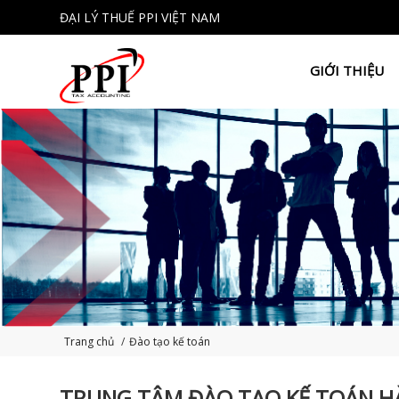
ĐẠI LÝ THUẾ PPI VIỆT NAM
GIỚI THIỆU
Trang chủ
/
Đào tạo kế toán
TRUNG TÂM ĐÀO TẠO KẾ TOÁN H