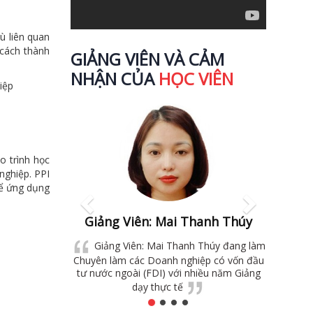
ù liên quan
 cách thành
GIẢNG VIÊN VÀ CẢM
NHẬN CỦA
HỌC VIÊN
iệp
Previous
Next
o trình học
nghiệp. PPI
hể ứng dụng
Giảng Viên: Mai Thanh Thúy
Giảng 
Giảng Viên: Mai Thanh Thúy đang làm
Giảng
Chuyên làm các Doanh nghiệp có vốn đầu
làm Chuyên
tư nước ngoài (FDI) với nhiều năm Giảng
hình DN cùn
dạy thực tế