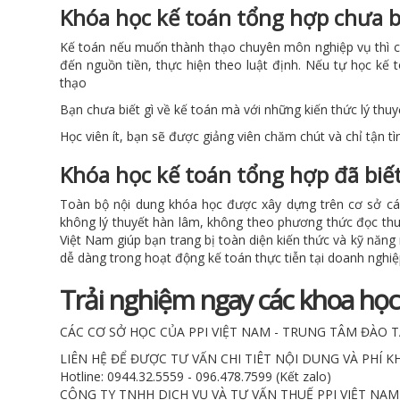
Khóa học kế toán tổng hợp chưa b
Kế toán nếu muốn thành thạo chuyên môn nghiệp vụ thì cầ
đến nguồn tiền, thực hiện theo luật định. Nếu tự học k
thạo
Bạn chưa biết gì về kế toán mà với những kiến thức lý thu
Học viên ít, bạn sẽ được giảng viên chăm chút và chỉ tận tì
Khóa học kế toán tổng hợp đã biế
Toàn bộ nội dung khóa học được xây dựng trên cơ sở các 
không lý thuyết hàn lâm, không theo phương thức đọc thuộ
Việt Nam giúp bạn trang bị toàn diện kiến thức và kỹ năn
dễ dàng trong hoạt động kế toán thực tiễn tại doanh nghi
Trải nghiệm ngay các khoa học
CÁC CƠ SỞ HỌC CỦA PPI VIỆT NAM - TRUNG TÂM ĐÀO 
LIÊN HỆ ĐỂ ĐƯỢC TƯ VẤN CHI TIÊT NỘI DUNG VÀ PHÍ K
Hotline: 0944.32.5559 - 096.478.7599 (Kết zalo)
CÔNG TY TNHH DỊCH VỤ VÀ TƯ VẤN THUẾ PPI VIỆT NAM