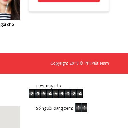
 gói cho
Copyright 2019 © PPI Việt Nam
Lượt truy cập:
2
1
6
4
5
9
0
2
4
1
1
Số người đang xem: