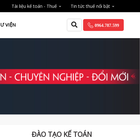
Tài liệu kế toán - Thuế
Tin tức thuế nổi bật
Ư VIỆN
0964.787.599
ĐÀO TẠO KẾ TOÁN