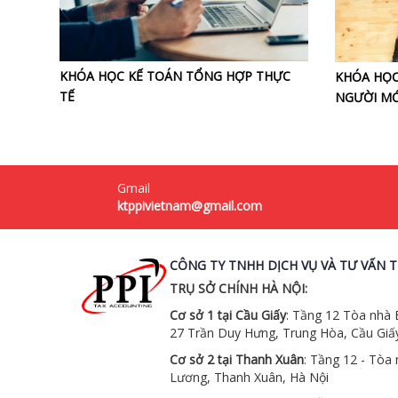
KHÓA HỌC KẾ TOÁN TỔNG HỢP THỰC
KHÓA HỌC
TẾ
NGƯỜI MỚ
Gmail
ktppivietnam@gmail.com
CÔNG TY TNHH DỊCH VỤ VÀ TƯ VẤN T
TRỤ SỞ CHÍNH HÀ NỘI:
Cơ sở 1 tại Cầu Giấy
: Tầng 12 Tòa nhà
27 Trần Duy Hưng, Trung Hòa, Cầu Giấy
Cơ sở 2 tại Thanh Xuân
: Tầng 12 - Tòa
Lương, Thanh Xuân, Hà Nội