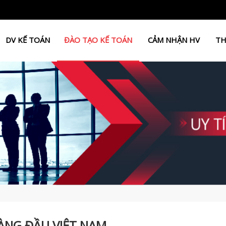
DV KẾ TOÁN
ĐÀO TẠO KẾ TOÁN
CẢM NHẬN HV
TH
ÀNG ĐẦU VIỆT NAM