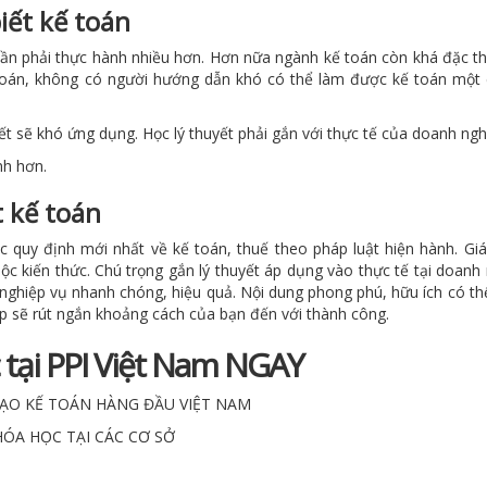
iết kế toán
n phải thực hành nhiều hơn. Hơn nữa ngành kế toán còn khá đặc th
ế toán, không có người hướng dẫn khó có thể làm được kế toán một
yết sẽ khó ứng dụng. Học lý thuyết phải gắn với thực tế của doanh ngh
nh hơn.
t kế toán
quy định mới nhất về kế toán, thuế theo pháp luật hiện hành. Giá
c kiến thức. Chú trọng gắn lý thuyết áp dụng vào thực tế tại doanh 
g nghiệp vụ nhanh chóng, hiệu quả. Nội dung phong phú, hữu ích có t
ệp sẽ rút ngắn khoảng cách của bạn đến với thành công.
 tại PPI Việt Nam NGAY
TẠO KẾ TOÁN HÀNG ĐẦU VIỆT NAM
HÓA HỌC TẠI CÁC CƠ SỞ